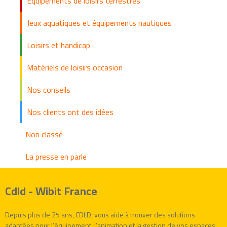
Equipements de loisirs terrestres
Jeux aquatiques et équipements nautiques
Loisirs et handicap
Matériels de loisirs occasion
Nos conseils
Nos clients ont des idées
Non classé
La presse en parle
Cdld - Wibit France
Depuis plus de 25 ans, CDLD, vous aide à trouver des solutions
adaptées pour l’équipement, l’animation et la gestion de vos espaces