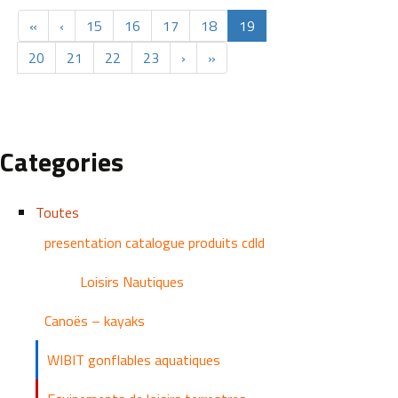
«
‹
15
16
17
18
19
20
21
22
23
›
»
Categories
Toutes
presentation catalogue produits cdld
Loisirs Nautiques
Canoës – kayaks
WIBIT gonflables aquatiques