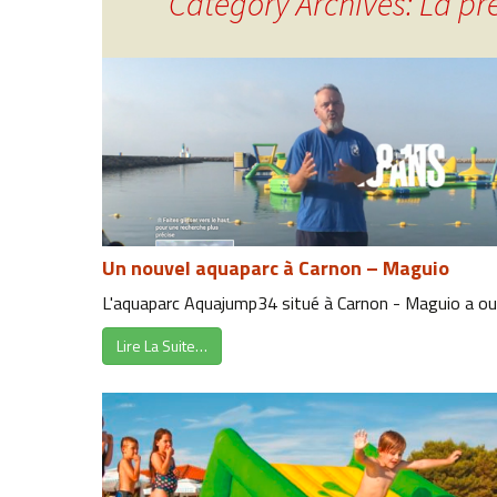
Category Archives: La pr
Un nouvel aquaparc à Carnon – Maguio
L'aquaparc Aquajump34 situé à Carnon - Maguio a ouv
Lire La Suite…