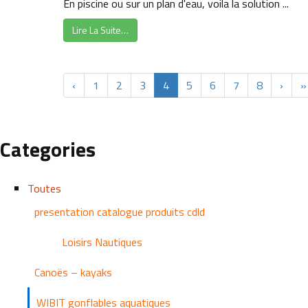
En piscine ou sur un plan d'eau, voila la solution ...
Lire La Suite…
‹
1
2
3
4
5
6
7
8
›
»
Categories
Toutes
presentation catalogue produits cdld
Loisirs Nautiques
Canoës – kayaks
WIBIT gonflables aquatiques