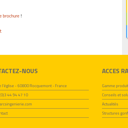
e brochure
!
TACTEZ-NOUS
ACCES R
de l’église - 60800 Rocquemont - France
Gamme produi
3(0)3 44 94 47 10
Conseils et sol
rcsingenierie.com
Actualités
ntact
Structures gonf