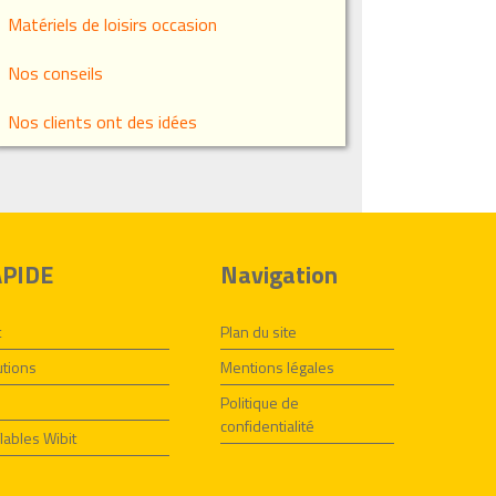
Matériels de loisirs occasion
Nos conseils
Nos clients ont des idées
APIDE
Navigation
t
Plan du site
utions
Mentions légales
Politique de
confidentialité
lables Wibit