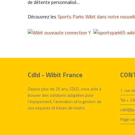
de détente personnalisé…
Découvrez les
Sports Parks Wibit dans notre nouvell
Cdld - Wibit France
CON
Depuis plus de 25 ans, CDLD, vous aide à
1, rue 
trouver des solutions adaptées pour
Tél.+ 3
l’équipement, l’animation et la gestion de
vos espaces et bases de loisirs.
cdld@pa
Page co