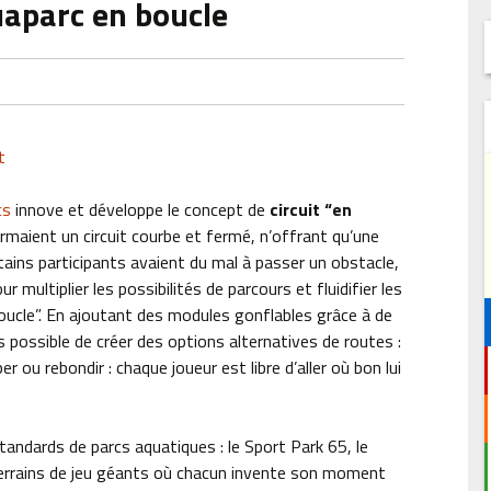
uaparc en boucle
cs
innove et développe le concept de
circuit “en
ormaient un circuit courbe et fermé, n’offrant qu’une
rtains participants avaient du mal à passer un obstacle,
ultiplier les possibilités de parcours et fluidifier les
boucle”. En ajoutant des modules gonflables grâce à de
s possible de créer des options alternatives de routes :
r ou rebondir : chaque joueur est libre d’aller où bon lui
andards de parcs aquatiques : le Sport Park 65, le
terrains de jeu géants où chacun invente son moment