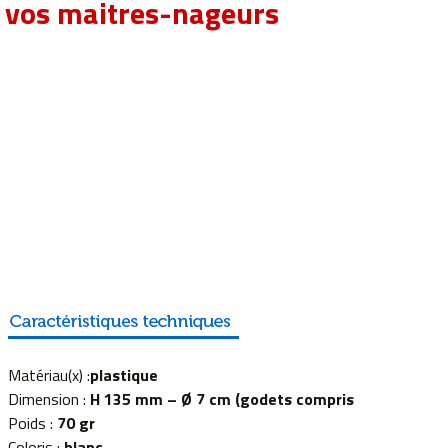
 vos maitres-nageurs
Matériau(x) :
plastique
Dimension :
H 135 mm – Ø 7 cm (godets compris
Poids :
70 gr
Coloris :
blanc