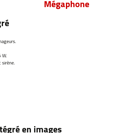
Mégaphone
gré
nageurs.
5 W.
 sirène.
ntégré en images