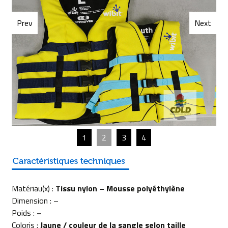
Prev
Next
1
2
3
4
Matériau(x) :
Tissu nylon – Mousse polyéthylène
Dimension : –
Poids :
–
Coloris :
Jaune / couleur de la sangle selon taille