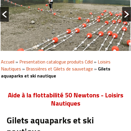
Accueil
»
Presentation catalogue produits Cdld
»
Loisirs
Nautiques
»
Brassières et Gilets de sauvetage
»
Gilets
aquaparks et ski nautique
Aide à la flottabilité 50 Newtons - Loisirs
Nautiques
Gilets aquaparks et ski